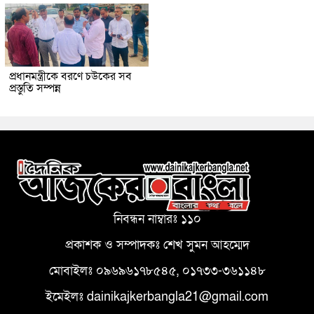
প্রধানমন্ত্রীকে বরণে চউকের সব
প্রস্তুতি সম্পন্ন
নিবন্ধন নাম্বারঃ ১১০
প্রকাশক ও সম্পাদকঃ শেখ সুমন আহম্মেদ
মোবাইলঃ ০৯৬৯৬১৭৮৫৪৫, ০১৭৩৩-৩৬১১৪৮
ইমেইলঃ dainikajkerbangla21@gmail.com