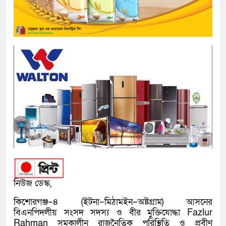
নিউজ ডেস্ক,
কিশোরগঞ্জ–৪ (ইটনা–মিঠামইন–অষ্টগ্রাম) আসনের
বিএনপিদলীয় সংসদ সদস্য ও বীর মুক্তিযোদ্ধা Fazlur
Rahman সমকালীন রাজনৈতিক পরিস্থিতি ও প্রবীণ