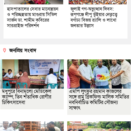
হাসপাতালের সেবার মানোন্নয়ন
জুলাই গণ-অভ্যুত্থান দিবস:
ও পরিচ্ছন্নতায় মাগুরায় সিভিল
রূপগঞ্জে দীপু ভূঁইয়ার নেতৃত্বে
সার্জন ডা. শামীম কবিরের
বর্ণাঢ্য বিজয় র‌্যালি ও লাখো
সারপ্রাইজ পরিদর্শন
জনতার উল্লাস
জনপ্রিয় সংবাদ
মধুপুরে বিনামূল্যে মেডিকেল
এমপি লুৎফুর রহমান কাজলের
ক্যাম্প, তিন শতাধিক রোগীর
সঙ্গে রামু ব্রিকফিল্ড মালিক সমিতির
চিকিৎসাসেবা
নবনির্বাচিত কমিটির সৌজন্য
সাক্ষাৎ