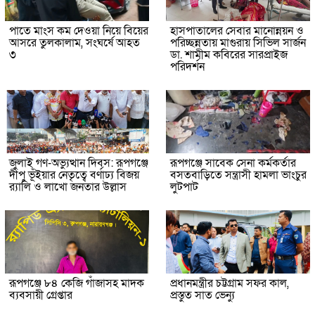
পাতে মাংস কম দেওয়া নিয়ে বিয়ের
হাসপাতালের সেবার মানোন্নয়ন ও
আসরে তুলকালাম, সংঘর্ষে আহত
পরিচ্ছন্নতায় মাগুরায় সিভিল সার্জন
৩
ডা. শামীম কবিরের সারপ্রাইজ
পরিদর্শন
জুলাই গণ-অভ্যুত্থান দিবস: রূপগঞ্জে
রূপগঞ্জে সাবেক সেনা কর্মকর্তার
দীপু ভূঁইয়ার নেতৃত্বে বর্ণাঢ্য বিজয়
বসতবাড়িতে সন্ত্রাসী হামলা ভাংচুর
র‌্যালি ও লাখো জনতার উল্লাস
লুটপাট
রূপগঞ্জে ৮৪ কেজি গাঁজাসহ মাদক
প্রধানমন্ত্রীর চট্টগ্রাম সফর কাল,
ব্যবসায়ী গ্রেপ্তার
প্রস্তুত সাত ভেন্যু