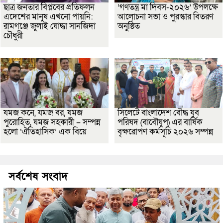
ছাত্র জনতার বিপ্লবের প্রতিফলন
‘গণতন্ত্র মা দিবস-২০২৬’ উপলক্ষে
এদেশের মানুষ এখনো পায়নি:
আলোচনা সভা ও পুরস্কার বিতরণ
রামগঞ্জে জুলাই যোদ্ধা সানজিদা
অনুষ্ঠিত
চৌধুরী
যমজ কনে, যমজ বর, যমজ
সিলেটে বাংলাদেশ বৌদ্ধ যুব
পুরোহিত, যমজ সহকারী – সম্পন্ন
পরিষদ (বাবৌযুপ) এর বার্ষিক
হলো ‘ঐতিহাসিক’ এক বিয়ে
বৃক্ষরোপণ কর্মসূচি ২০২৬ সম্পন্ন
সর্বশেষ সংবাদ