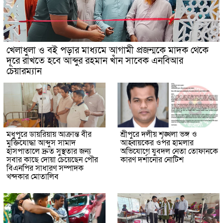
খেলাধুলা ও বই পড়ার মাধ্যমে আগামী প্রজন্মকে মাদক থেকে
দূরে রাখতে হবে আব্দুর রহমান খাঁন সাবেক এনবিআর
চেয়ারম্যান
মধুপুরে ডায়রিয়ায় আক্রান্ত বীর
শ্রীপুরে দলীয় শৃঙ্খলা ভঙ্গ ও
মুক্তিযোদ্ধা আব্দুস সামাদ
আহ্বায়কের ওপর হামলার
হাসপাতালে দ্রুত সুস্থতার জন্য
অভিযোগে যুবদল নেতা তোফানকে
সবার কাছে দোয়া চেয়েছেন পৌর
কারণ দর্শানোর নোটিশ
বিএনপির সাধারণ সম্পাদক
খন্দকার মোতালিব