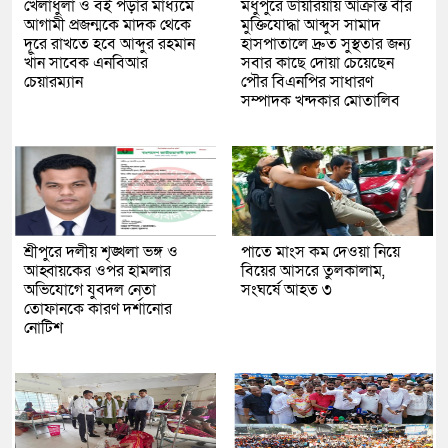
খেলাধুলা ও বই পড়ার মাধ্যমে
মধুপুরে ডায়রিয়ায় আক্রান্ত বীর
আগামী প্রজন্মকে মাদক থেকে
মুক্তিযোদ্ধা আব্দুস সামাদ
দূরে রাখতে হবে আব্দুর রহমান
হাসপাতালে দ্রুত সুস্থতার জন্য
খাঁন সাবেক এনবিআর
সবার কাছে দোয়া চেয়েছেন
চেয়ারম্যান
পৌর বিএনপির সাধারণ
সম্পাদক খন্দকার মোতালিব
শ্রীপুরে দলীয় শৃঙ্খলা ভঙ্গ ও
পাতে মাংস কম দেওয়া নিয়ে
আহ্বায়কের ওপর হামলার
বিয়ের আসরে তুলকালাম,
অভিযোগে যুবদল নেতা
সংঘর্ষে আহত ৩
তোফানকে কারণ দর্শানোর
নোটিশ