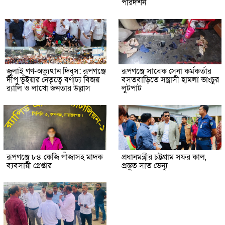
পরিদর্শন
জুলাই গণ-অভ্যুত্থান দিবস: রূপগঞ্জে
রূপগঞ্জে সাবেক সেনা কর্মকর্তার
দীপু ভূঁইয়ার নেতৃত্বে বর্ণাঢ্য বিজয়
বসতবাড়িতে সন্ত্রাসী হামলা ভাংচুর
র‌্যালি ও লাখো জনতার উল্লাস
লুটপাট
রূপগঞ্জে ৮৪ কেজি গাঁজাসহ মাদক
প্রধানমন্ত্রীর চট্টগ্রাম সফর কাল,
ব্যবসায়ী গ্রেপ্তার
প্রস্তুত সাত ভেন্যু