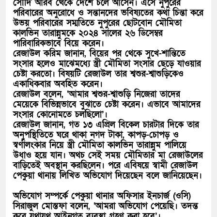
সৌদি আরব থেকে দেশে চলে আসেন। এসে নুপুরের
পরিবারের অনুরোধে ও সন্তানদের ভবিষ্যতের কথা চিন্তা করে
উভয় পরিবারের সম্মতিতে নুপুরের ছোটবোন মৌমিতা
কালভিন তারান্নুমকে ২০২৪ সালের ২৬ ডিসেম্বর
পারিবারিকভাবে বিয়ে করেন।
রেজাউল করিম জানান, বিয়ের পর থেকে সুখে-শান্তিতে
সংসার হলেও মাঝেমধ্যে স্ত্রী মৌমিতা সংসার ছেড়ে যাওয়ার
চেষ্টা করতো। বিষয়টি রেজাউল তার শ্বশুর-শ্বাশুড়িকেও
একাধিকবার অবহিত করেন।
রেজাউল বলেন, ‘আমার শ্বশুর-শ্বাশুড়ি নিজেরা তাদের
মেয়েকে বিভিন্নভাবে বুঝাতে চেষ্টা করেন। এভাবে আমাদের
সংসার কোনোমতে চলছিলো’।
রেজাউল জানান, গত ১৩ এপ্রিল বিকেল চারটার দিকে তার
অনুপস্থিতিতে ঘরে থাকা নগদ টাকা, কাপড়-চোপড় ও
স্বর্ণালংকার নিয়ে স্ত্রী মৌমিতা কালভিন তারান্নুম পালিয়ে
উধাও হয়ে যান। অথচ সেই সময় মৌমিতার মা রেজাউলের
বাড়িতেই অবস্থান করছিলেন। পরে এবিষয়ে স্বামী রেজাউল
পেকুয়া থানায় লিখিত অভিযোগ দিয়েছেন বলে জানিয়েছেন।
অভিযোগ সম্পর্কে পেকুয়া থানার অফিসার ইনচার্জ (ওসি)
সিরাজুল মোস্তফা বলেন, ‘আমরা অভিযোগ পেয়েছি। তদন্ত
করে যথাযথ আইনগত ব্যবস্থা গ্রহণ করা হবে’।