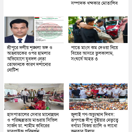
সম্পাদক খন্দকার মোতালিব
শ্রীপুরে দলীয় শৃঙ্খলা ভঙ্গ ও
পাতে মাংস কম দেওয়া নিয়ে
আহ্বায়কের ওপর হামলার
বিয়ের আসরে তুলকালাম,
অভিযোগে যুবদল নেতা
সংঘর্ষে আহত ৩
তোফানকে কারণ দর্শানোর
নোটিশ
হাসপাতালের সেবার মানোন্নয়ন
জুলাই গণ-অভ্যুত্থান দিবস:
ও পরিচ্ছন্নতায় মাগুরায় সিভিল
রূপগঞ্জে দীপু ভূঁইয়ার নেতৃত্বে
সার্জন ডা. শামীম কবিরের
বর্ণাঢ্য বিজয় র‌্যালি ও লাখো
সারপ্রাইজ পরিদর্শন
জনতার উল্লাস