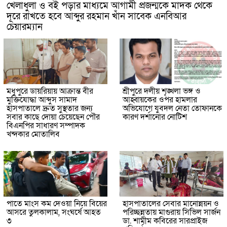
খেলাধুলা ও বই পড়ার মাধ্যমে আগামী প্রজন্মকে মাদক থেকে
দূরে রাখতে হবে আব্দুর রহমান খাঁন সাবেক এনবিআর
চেয়ারম্যান
মধুপুরে ডায়রিয়ায় আক্রান্ত বীর
শ্রীপুরে দলীয় শৃঙ্খলা ভঙ্গ ও
মুক্তিযোদ্ধা আব্দুস সামাদ
আহ্বায়কের ওপর হামলার
হাসপাতালে দ্রুত সুস্থতার জন্য
অভিযোগে যুবদল নেতা তোফানকে
সবার কাছে দোয়া চেয়েছেন পৌর
কারণ দর্শানোর নোটিশ
বিএনপির সাধারণ সম্পাদক
খন্দকার মোতালিব
পাতে মাংস কম দেওয়া নিয়ে বিয়ের
হাসপাতালের সেবার মানোন্নয়ন ও
আসরে তুলকালাম, সংঘর্ষে আহত
পরিচ্ছন্নতায় মাগুরায় সিভিল সার্জন
৩
ডা. শামীম কবিরের সারপ্রাইজ