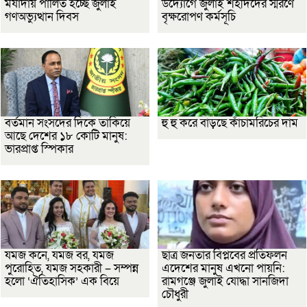
মর্যাদায় পালিত হচ্ছে জুলাই
উদ্যোগে জুলাই শহীদদের স্মরণে
গণঅভ্যুত্থান দিবস
বৃক্ষরোপণ কর্মসূচি
বর্তমান সংসদের দিকে তাকিয়ে
হু হু করে বাড়ছে কাঁচামরিচের দাম
আছে দেশের ১৮ কোটি মানুষ:
ভারপ্রাপ্ত স্পিকার
যমজ কনে, যমজ বর, যমজ
ছাত্র জনতার বিপ্লবের প্রতিফলন
পুরোহিত, যমজ সহকারী – সম্পন্ন
এদেশের মানুষ এখনো পায়নি:
হলো ‘ঐতিহাসিক’ এক বিয়ে
রামগঞ্জে জুলাই যোদ্ধা সানজিদা
চৌধুরী