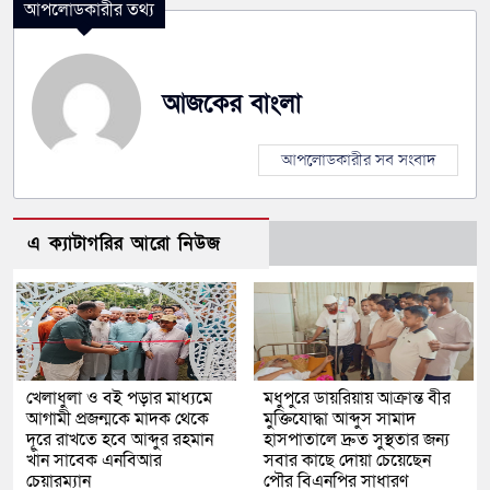
আপলোডকারীর তথ্য
আজকের বাংলা
আপলোডকারীর সব সংবাদ
এ ক্যাটাগরির আরো নিউজ
খেলাধুলা ও বই পড়ার মাধ্যমে
মধুপুরে ডায়রিয়ায় আক্রান্ত বীর
আগামী প্রজন্মকে মাদক থেকে
মুক্তিযোদ্ধা আব্দুস সামাদ
দূরে রাখতে হবে আব্দুর রহমান
হাসপাতালে দ্রুত সুস্থতার জন্য
খাঁন সাবেক এনবিআর
সবার কাছে দোয়া চেয়েছেন
চেয়ারম্যান
পৌর বিএনপির সাধারণ