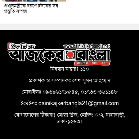
প্রধানমন্ত্রীকে বরণে চউকের সব
প্রস্তুতি সম্পন্ন
নিবন্ধন নাম্বারঃ ১১০
প্রকাশক ও সম্পাদকঃ শেখ সুমন আহম্মেদ
মোবাইলঃ ০৯৬৯৬১৭৮৫৪৫, ০১৭৩৩-৩৬১১৪৮
ইমেইলঃ dainikajkerbangla21@gmail.com
যোগাযোগের ঠিকানাঃ মোল্লা ব্রিজ, হোল্ডিং-০/২, যাত্রাবাড়ী,
ঢাকা-১২৬৩।