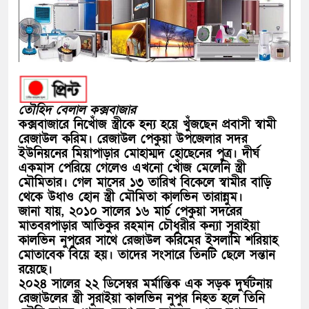
তৌহিদ বেলাল কক্সবাজার
কক্সবাজারে নিখোঁজ স্ত্রীকে হন্য হয়ে খুঁজছেন প্রবাসী স্বামী
রেজাউল করিম। রেজাউল পেকুয়া উপজেলার সদর
ইউনিয়নের মিয়াপাড়ার মোহাম্মদ হোছেনের পুত্র। দীর্ঘ
একমাস পেরিয়ে গেলেও এখনো খোঁজ মেলেনি স্ত্রী
মৌমিতার। গেল মাসের ১৩ তারিখ বিকেলে স্বামীর বাড়ি
থেকে উধাও হোন স্ত্রী মৌমিতা কালভিন তারান্নুম।
জানা যায়, ২০১০ সালের ১৬ মার্চ পেকুয়া সদরের
মাতবরপাড়ার আতিকুর রহমান চৌধুরীর কন্যা সুরাইয়া
কালভিন নুপুরের সাথে রেজাউল করিমের ইসলামি শরিয়াহ
মোতাবেক বিয়ে হয়। তাদের সংসারে তিনটি ছেলে সন্তান
রয়েছে।
২০২৪ সালের ২২ ডিসেম্বর মর্মান্তিক এক সড়ক দুর্ঘটনায়
রেজাউলের স্ত্রী সুরাইয়া কালভিন নুপুর নিহত হলে তিনি