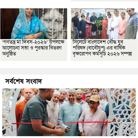
‘গণতন্ত্র মা দিবস-২০২৬’ উপলক্ষে
সিলেটে বাংলাদেশ বৌদ্ধ যুব
আলোচনা সভা ও পুরস্কার বিতরণ
পরিষদ (বাবৌযুপ) এর বার্ষিক
অনুষ্ঠিত
বৃক্ষরোপণ কর্মসূচি ২০২৬ সম্পন্ন
সর্বশেষ সংবাদ