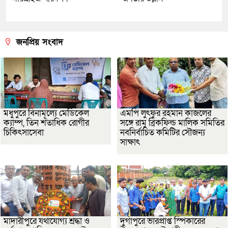
জনপ্রিয় সংবাদ
মধুপুরে বিনামূল্যে মেডিকেল
এমপি লুৎফুর রহমান কাজলের
ক্যাম্প, তিন শতাধিক রোগীর
সঙ্গে রামু ব্রিকফিল্ড মালিক সমিতির
চিকিৎসাসেবা
নবনির্বাচিত কমিটির সৌজন্য
সাক্ষাৎ
মাদারীপুরে যথাযোগ্য শ্রদ্ধা ও
দুর্গাপুরে ভারপ্রাপ্ত স্পিকারের