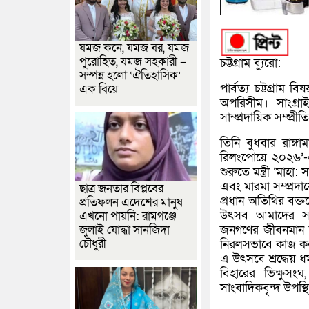
যমজ কনে, যমজ বর, যমজ
পুরোহিত, যমজ সহকারী –
চট্টগ্রাম ব্যুরো:
সম্পন্ন হলো ‘ঐতিহাসিক’
পার্বত্য চট্টগ্রাম 
এক বিয়ে
অপরিসীম। সাংগ্রা
সাম্প্রদায়িক সম্প্র
তিনি বুধবার রাঙ্গ
রিলংপোয়ে ২০২৬’-এর
শুরুতে মন্ত্রী ‘মাহ
এবং মারমা সম্প্রদ
ছাত্র জনতার বিপ্লবের
প্রধান অতিথির বক্ত
প্রতিফলন এদেশের মানুষ
উৎসব আমাদের সংস্
এখনো পায়নি: রামগঞ্জে
জনগণের জীবনমান উন্
জুলাই যোদ্ধা সানজিদা
চৌধুরী
নিরলসভাবে কাজ করছ
এ উৎসবে শ্রদ্ধেয় ধর্
বিহারের ভিক্ষুসং
সাংবাদিকবৃন্দ উপস্