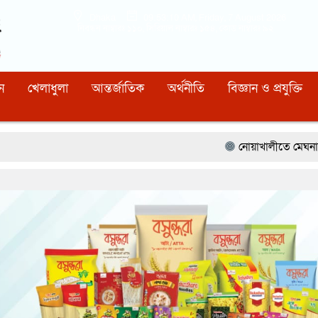
Dhaka
09:53:11 AM
, Friday, 7 August 2026
নিবন্ধন নাম্বারঃ ১১০, সিরিয়াল নাম্বারঃ ১৫৪, কোড নাম্বারঃ ৯২
ন
খেলাধুলা
আন্তর্জাতিক
অর্থনীতি
বিজ্ঞান ও প্রযুক্তি
নোয়াখালীতে মেঘনার ভাঙনরোধে জিও ব্যাগ