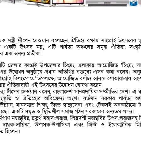
বিষয়ক মন্ত্রী দীপেন দেওয়ান বলেছেন, ঐতিহ্য রক্ষায় সাংগ্রাই উৎসবের 
ই একটি উৎসব নয়; এটি পার্বত্য অঞ্চলের সমৃদ্ধ ঐতিহ্য, সংস্ক
ীতির এক অনন্য প্রতীক।
ামাটি জেলার কাপ্তাই উপজেলার চিংম্রং এলাকায় আয়োজিত ‘চিংম্রং সাং
 উদ্বোধন অনুষ্ঠানে প্রধান অতিথির বক্তব্যে এসব কথা বলেন। অনুষ্
া: সাংগ্রাই রিলংপোয়ে’ উপলক্ষ্যে আয়োজিত বর্ণাঢ্য আনন্দ শোভাযাত্রায় অ
ায়ের ঐতিহ্যবাহী এই উৎসবের উদ্বোধন ঘোষণা করেন।
ব্যে দীপেন দেওয়ান বলেন, বাংলাদেশ সাম্প্রদায়িক সম্প্রীতির দেশ। এ 
কৃতি ও ঐতিহ্যের অবিচ্ছেদ্য অংশ। বর্তমান সরকার পার্বত্য অঞ
নয়ন, মানসম্মত শিক্ষা, উন্নত স্বাস্থ্যসেবা এবং টেকসই অবকাঠামো নির
ে। একটি সমৃদ্ধ ও স্থিতিশীল সমাজ গঠন সরকারের অন্যতম লক্ষ্য।
মপ্রাণ মহাস্থবির, চতুর্থ মহাসংঘরাজ, প্রিয়দর্শী মহাস্থবির উপসংঘরাজসহ ব
ঘ, দায়ক-দায়িকা, উপাসক-উপাসিকা এবং প্রিন্ট ও ইলেকট্রনিক মি
থিত ছিলেন।