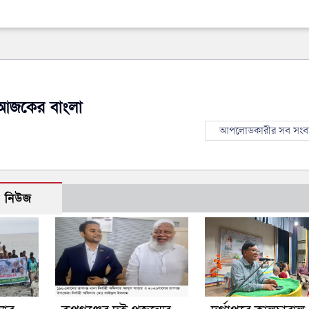
আজকের বাংলা
আপলোডকারীর সব সংব
ো নিউজ