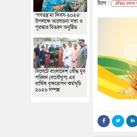
ট্যাগ :
ঐতিহ্য রক্ষায় 
‘গণতন্ত্র মা দিবস-২০২৬’
উপলক্ষে আলোচনা সভা ও
পুরস্কার বিতরণ অনুষ্ঠিত
সিলেটে বাংলাদেশ বৌদ্ধ যুব
পরিষদ (বাবৌযুপ) এর
বার্ষিক বৃক্ষরোপণ কর্মসূচি
২০২৬ সম্পন্ন