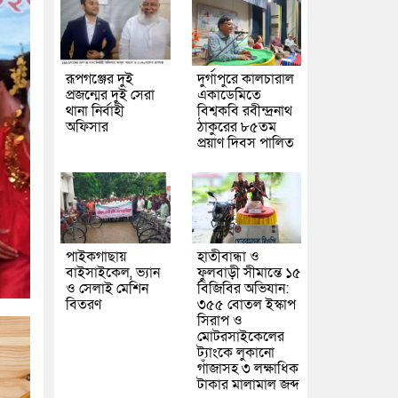
রূপগঞ্জের দুই
দুর্গাপুরে কালচারাল
প্রজন্মের দুই সেরা
একাডেমিতে
থানা নির্বাহী
বিশ্বকবি রবীন্দ্রনাথ
অফিসার
ঠাকুরের ৮৫তম
প্রয়াণ দিবস পালিত
পাইকগাছায়
হাতীবান্ধা ও
বাইসাইকেল, ভ্যান
ফুলবাড়ী সীমান্তে ১৫
ও সেলাই মেশিন
বিজিবির অভিযান:
বিতরণ
৩৫৫ বোতল ইস্কাপ
সিরাপ ও
মোটরসাইকেলের
ট্যাংকে লুকানো
গাঁজাসহ ৩ লক্ষাধিক
টাকার মালামাল জব্দ