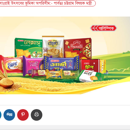
সাংগ্রাই উৎসবের ভূমিকা অপরিসীম:- পার্বত্য চট্টগ্রাম বিষয়ক মন্ত্রী