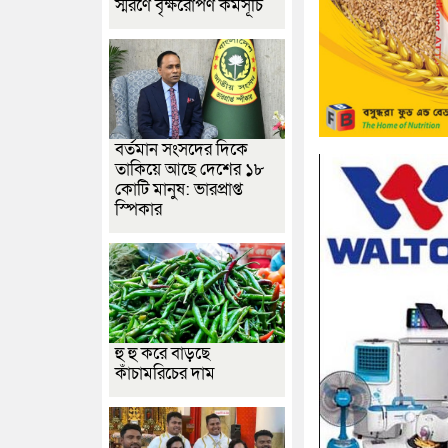
স্মরণে বৃক্ষরোপণ কর্মসূচি
বর্তমান সংসদের দিকে
তাকিয়ে আছে দেশের ১৮
কোটি মানুষ: ভারপ্রাপ্ত
স্পিকার
হু হু করে বাড়ছে
কাঁচামরিচের দাম