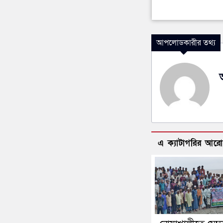
আপলোডকারীর তথ্য
এ ক্যাটাগরির আর