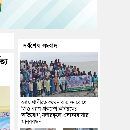
সর্বশেষ সংবাদ
ত্য
নোয়াখালীতে মেঘনার ভাঙনরোধে
জিও ব্যাগ প্রকল্পে অনিয়মের
অভিযোগ, নদীরকূলে এলাকাবাসীর
মানববন্ধন