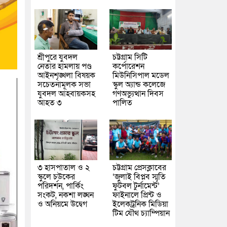
শ্রীপুরে যুবদল
চট্টগ্রাম সিটি
নেতার হামলায় পণ্ড
কর্পোরেশন
আইনশৃঙ্খলা বিষয়ক
মিউনিসিপাল মডেল
সচেতনামূলক সভা
স্কুল অ্যান্ড কলেজে
যুবদল আহবায়কসহ
গণঅভ্যুত্থান দিবস
আহত ৩
পালিত
৩ হাসপাতাল ও ২
চট্টগ্রাম প্রেসক্লাবের
স্কুলে চউকের
‘জুলাই বিপ্লব স্মৃতি
পরিদর্শন, পার্কিং
ফুটবল টুর্নামেন্ট’
সংকট, নকশা লঙ্ঘন
ফাইনালে প্রিন্ট ও
ও অনিয়মে উদ্বেগ
ইলেকট্রনিক মিডিয়া
টিম যৌথ চ্যাম্পিয়ান