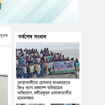
 যুবক
সর্বশেষ সংবাদ
নোয়াখালীতে মেঘনার ভাঙনরোধে
জিও ব্যাগ প্রকল্পে অনিয়মের
অভিযোগ, নদীরকূলে এলাকাবাসীর
মানববন্ধন