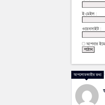
ই-মেইল :
ওয়েবসাইট :
আপনার ইমেইল
আপলোডকারীর তথ্য