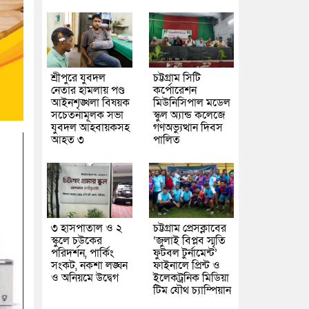
শ্রীপুরে যুবদল
চট্টগ্রাম সিটি
নেতার হামলায় পণ্ড
কর্পোরেশন
আইনশৃঙ্খলা বিষয়ক
মিউনিসিপাল মডেল
সচেতনামূলক সভা
স্কুল অ্যান্ড কলেজে
যুবদল আহবায়কসহ
গণঅভ্যুত্থান দিবস
আহত ৩
পালিত
৩ হাসপাতাল ও ২
চট্টগ্রাম প্রেসক্লাবের
স্কুলে চউকের
‘জুলাই বিপ্লব স্মৃতি
পরিদর্শন, পার্কিং
ফুটবল টুর্নামেন্ট’
সংকট, নকশা লঙ্ঘন
ফাইনালে প্রিন্ট ও
ও অনিয়মে উদ্বেগ
ইলেকট্রনিক মিডিয়া
টিম যৌথ চ্যাম্পিয়ান