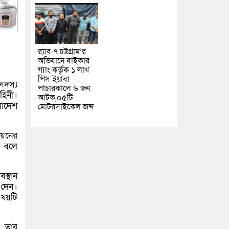
র‌্যাব-৭ চট্টগ্রাম’র
অভিযানে বাইকার
গ্যাং কর্তৃক ১ লাখ
পিস ইয়াবা
সদস্য
পাচারকালে ৬ জন
হিনী।
আটক,০৫টি
লাদেশ
মোটরসাইকেল জব্দ
িয়নের
ে বলে
স্থান
 দেন।
িষয়টি
 তার