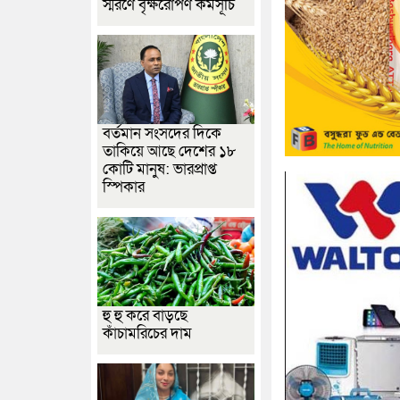
স্মরণে বৃক্ষরোপণ কর্মসূচি
বর্তমান সংসদের দিকে
তাকিয়ে আছে দেশের ১৮
কোটি মানুষ: ভারপ্রাপ্ত
স্পিকার
হু হু করে বাড়ছে
কাঁচামরিচের দাম