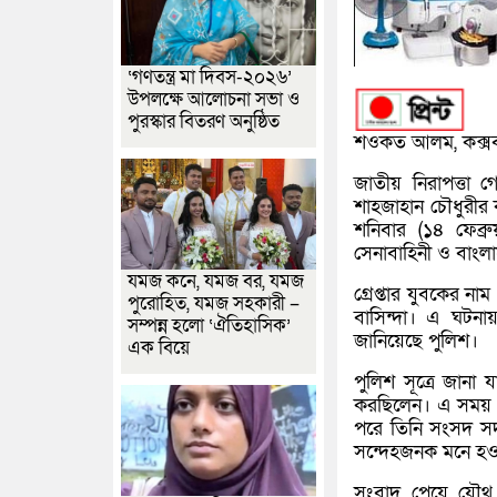
‘গণতন্ত্র মা দিবস-২০২৬’
উপলক্ষে আলোচনা সভা ও
পুরস্কার বিতরণ অনুষ্ঠিত
শওকত আলম, কক্সব
জাতীয় নিরাপত্তা 
শাহজাহান চৌধুরীর 
শনিবার (১৪ ফেব্র
সেনাবাহিনী ও বাং
যমজ কনে, যমজ বর, যমজ
গ্রেপ্তার যুবকের ন
পুরোহিত, যমজ সহকারী –
বাসিন্দা। এ ঘটনা
সম্পন্ন হলো ‘ঐতিহাসিক’
জানিয়েছে পুলিশ।
এক বিয়ে
পুলিশ সূত্রে জানা
করছিলেন। এ সময় ফ
পরে তিনি সংসদ সদস
সন্দেহজনক মনে হও
সংবাদ পেয়ে যৌথ