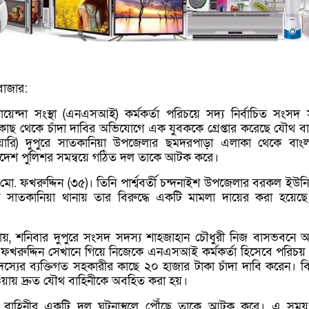
াজার:
গোয়েন্দা সংস্থা (এনএসআই) কর্মকর্তা পরিচয়ে সদ্য নির্বাচিত সংসদ 
কাছ থেকে চাঁদা দাবির অভিযোগে এক যুবককে গ্রেপ্তার করেছে যৌথ বা
ুয়ারি) দুপুরে সাতকানিয়া উপজেলার ছমদরপাড়া এলাকা থেকে বাং
লাদেশ পুলিশর সমন্বয়ে গঠিত দল তাকে আটক করে।
াম মো. ফখরুদ্দিন (৩৫)। তিনি পার্শ্ববর্তী চন্দনাইশ উপজেলার বরকল ইউন
য় সাতকানিয়া থানায় তার বিরুদ্ধে একটি মামলা দায়ের করা হয়েছ
 যায়, শনিবার দুপুরে সংসদ সদস্য শাহজাহান চৌধুরী নিজ বাসভবনে অব
খরুদ্দিন সেখানে গিয়ে নিজেকে এনএসআই কর্মকর্তা হিসেবে পরিচয়
্যের ব্যক্তিগত সহকারীর কাছে ২০ হাজার টাকা চাঁদা দাবি করেন। ব
য়ায় দ্রুত যৌথ বাহিনীকে অবহিত করা হয়।
 বাহিনীর একটি দল ঘটনাস্থলে পৌঁছে তাকে আটক করে। এ সময়