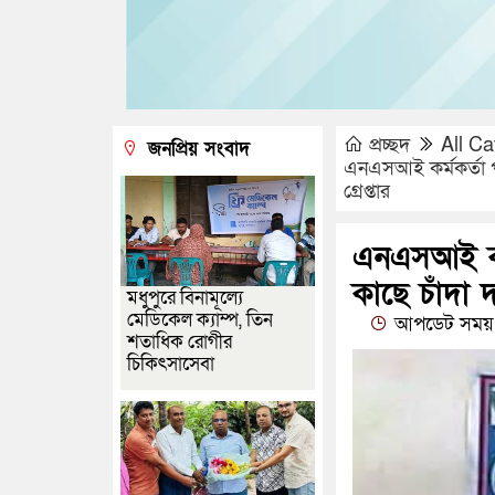
প্রচ্ছদ
All Ca
জনপ্রিয় সংবাদ
এনএসআই কর্মকর্তা প
গ্রেপ্তার
এনএসআই কর্
কাছে চাঁদা দ
মধুপুরে বিনামূল্যে
মেডিকেল ক্যাম্প, তিন
আপডেট সময় 
শতাধিক রোগীর
চিকিৎসাসেবা