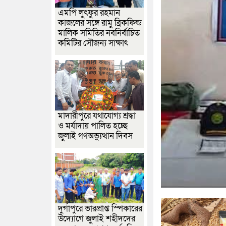
এমপি লুৎফুর রহমান
কাজলের সঙ্গে রামু ব্রিকফিল্ড
মালিক সমিতির নবনির্বাচিত
কমিটির সৌজন্য সাক্ষাৎ
মাদারীপুরে যথাযোগ্য শ্রদ্ধা
ও মর্যাদায় পালিত হচ্ছে
জুলাই গণঅভ্যুত্থান দিবস
দুর্গাপুরে ভারপ্রাপ্ত স্পিকারের
উদ্যোগে জুলাই শহীদদের