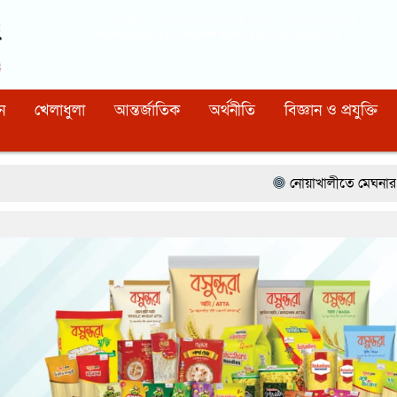
Dhaka
01:14:04 PM
, Friday, 7 August 2026
নিবন্ধন নাম্বারঃ ১১০, সিরিয়াল নাম্বারঃ ১৫৪, কোড নাম্বারঃ ৯২
ন
খেলাধুলা
আন্তর্জাতিক
অর্থনীতি
বিজ্ঞান ও প্রযুক্তি
নোয়াখালীতে মেঘনার ভাঙনরোধে জিও ব্যাগ প্র