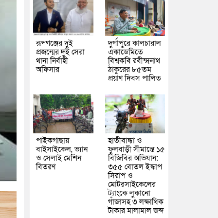
রূপগঞ্জের দুই
দুর্গাপুরে কালচারাল
প্রজন্মের দুই সেরা
একাডেমিতে
থানা নির্বাহী
বিশ্বকবি রবীন্দ্রনাথ
অফিসার
ঠাকুরের ৮৫তম
প্রয়াণ দিবস পালিত
পাইকগাছায়
হাতীবান্ধা ও
বাইসাইকেল, ভ্যান
ফুলবাড়ী সীমান্তে ১৫
ও সেলাই মেশিন
বিজিবির অভিযান:
বিতরণ
৩৫৫ বোতল ইস্কাপ
সিরাপ ও
মোটরসাইকেলের
ট্যাংকে লুকানো
গাঁজাসহ ৩ লক্ষাধিক
টাকার মালামাল জব্দ