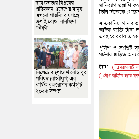
ছাত্র জনতার বিপ্লবের
মানিব্যাগ তল্লাশি 
প্রতিফলন এদেশের মানুষ
তিনি নিজেকে গোয়েন্
এখনো পায়নি: রামগঞ্জে
জুলাই যোদ্ধা সানজিদা
সাতকানিয়া থানার ভার
চৌধুরী
আটক ব্যক্তি চাঁদা 
এবং রোববার তাকে চ
পুলিশ ও সংশ্লিষ্ট 
ঘটনায় জড়িত অন্য ক
ট্যাগ :
এনএসআই কর্মক
সিলেটে বাংলাদেশ বৌদ্ধ যুব
যৌথ বাহিনীর হাতে যুবক 
পরিষদ (বাবৌযুপ) এর
বার্ষিক বৃক্ষরোপণ কর্মসূচি
২০২৬ সম্পন্ন