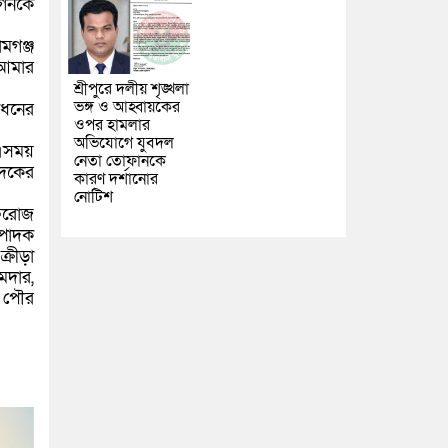
নগনকে
মগঞ্জ
 আমার
শ্রীপুরে দলীয় শৃঙ্খলা
ভঙ্গ ও আহ্বায়কের
োধনের
ওপর হামলার
অভিযোগে যুবদল
 এসময়
নেতা তোফানকে
াদকের
কারণ দর্শানোর
নোটিশ
ফিরোজ
্পাদক
্রীড়া
মদার,
, পৌর