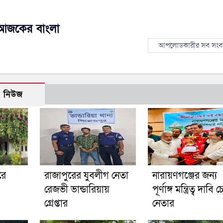
আজকের বাংলা
আপলোডকারীর সব সংব
ো নিউজ
রে
রাজাপুরের যুবলীগ নেতা
নারায়ণগঞ্জের জন্য
রেজভী ভান্ডারিয়ায়
পূর্ণাঙ্গ মন্ত্রিত্ব দাবি চ
গ্রেপ্তার
নেতার