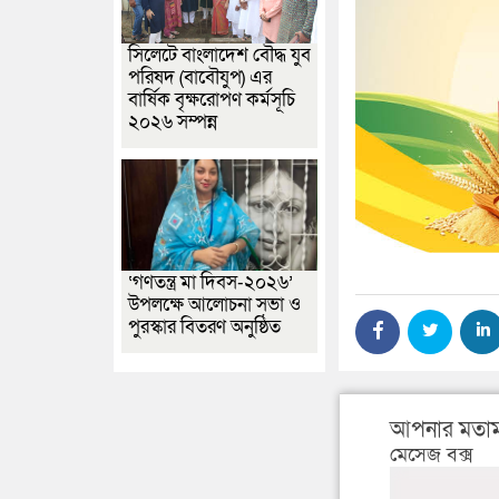
সিলেটে বাংলাদেশ বৌদ্ধ যুব
পরিষদ (বাবৌযুপ) এর
বার্ষিক বৃক্ষরোপণ কর্মসূচি
২০২৬ সম্পন্ন
‘গণতন্ত্র মা দিবস-২০২৬’
উপলক্ষে আলোচনা সভা ও
পুরস্কার বিতরণ অনুষ্ঠিত
আপনার মতাম
মেসেজ বক্স