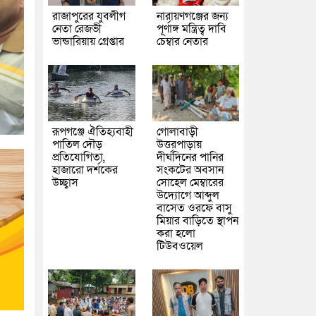
রাজাপুরের যুবলীগ
নারায়ণগঞ্জের জন্য
নেতা রেজভী
পূর্ণাঙ্গ মন্ত্রিত্ব দাবি
ভান্ডারিয়ায় গ্রেপ্তার
চেম্বার নেতার
রূপগঞ্জে ঐতিহ্যবাহী
গোলাবাড়ী
পাতিল দৌড়
উত্তরপাড়ায়
প্রতিযোগিতা,
দীর্ঘদিনের পানির
হাজারো দর্শকের
সংকটের অবসান
উচ্ছ্বাস
সোহেল মেম্বারের
উদ্যোগে আব্দুল
বাসেত ওরফে বাসু
মিয়ার বাড়িতে স্থাপন
করা হলো
টিউবওয়েল