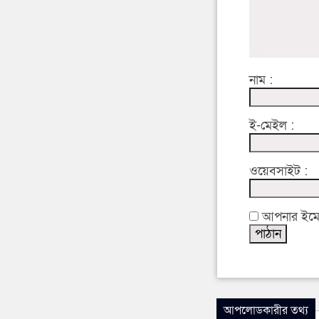
নাম :
ই-মেইল :
ওয়েবসাইট :
আপনার ইমেইল
আপলোডকারীর তথ্য