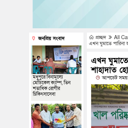
প্রচ্ছদ
All Ca
জনপ্রিয় সংবাদ
এখন ঘুমাতে পারিনা 
এখন ঘুমাতে 
শাহাদাত হ
মধুপুরে বিনামূল্যে
আপডেট সময় 
মেডিকেল ক্যাম্প, তিন
শতাধিক রোগীর
চিকিৎসাসেবা