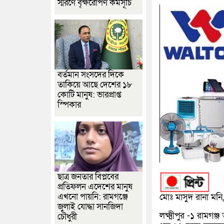
স্মরণে বৃক্ষরোপণ কর্মসূচি
বর্তমান সংসদের দিকে
তাকিয়ে আছে দেশের ১৮
কোটি মানুষ: ভারপ্রাপ্ত
স্পিকার
ছাত্র জনতার বিপ্লবের
প্রতিফলন এদেশের মানুষ
এখনো পায়নি: রামগঞ্জে
মোঃ মাসুদ রানা মনি, ল
জুলাই যোদ্ধা সানজিদা
লক্ষ্মীপুর -১ রাম
চৌধুরী