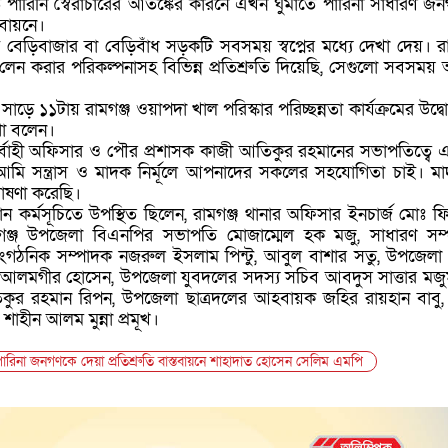
পারিনি স্বৈরাচারের আতঙ্কের কারনে এখন ঘুমাতে পারিনা সাধারণ জ
্তবায়নে।
 বেড়িবাজার বা বেড়িবাঁধ সড়কটি সবসময় স্বপ্নের মধ্যে দেখা দেয়। রা
৪লেন করার পরিকল্পনাসহ বিভিন্ন প্রতিশ্রুতি দিয়েছি, সেগুলো সবসময়
ে ১১টায় রামগঞ্জ ওয়াপদা খাল পরিস্কার পরিচ্ছন্নতা কার্যক্রমের উদ্ব
া বলেন।
ির্বাহী অফিসার ও পৌর প্রশাসক কাজী আতিকুর রহমানের সভাপতিত্বে
ি সন্ত্রাস ও মাদক নির্মূলে আপনাদের সকলের সহযোগিতা চাই। ম
ঘোষণা করেছি।
ান কর্মসূচিতে উপস্থিত ছিলেন, রামগঞ্জ থানার অফিসার ইনচার্জ মোঃ 
ামগঞ্জ উপজেলা বিএনপির সভাপতি মোজাম্মেল হক মজু, সাধারণ সম
ংগঠনিক সম্পাদক নজরুল ইসলাম পিন্টু, আবুল বাশার সতু, উপজেলা ক
ব আলমগীর হোসেন, উপজেলা যুবদলের সদস্য সচিব আবদুস সাত্তার মজু
কুর রহমান রিপন, উপজেলা ছাত্রদলের আহবায়ক জহির রায়হান বাবু
াহীন আলম মুন্না প্রমূখ।
ারিনা জনগণকে দেয়া প্রতিশ্রুতি বাস্তবায়নে শাহাদাত হোসেন সেলিম এমপি