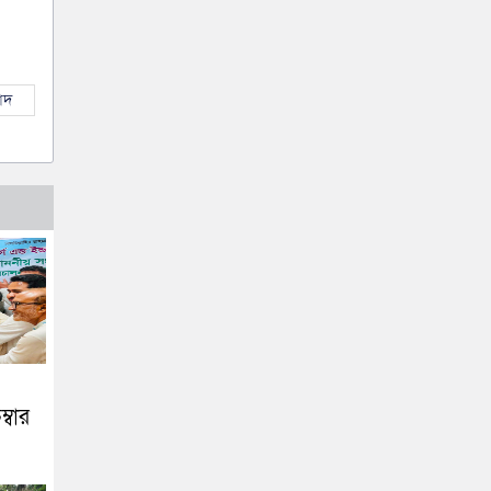
াদ
েম্বার