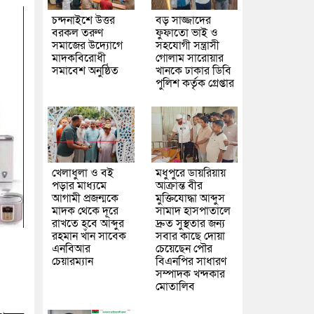
চন্দনাইশে উত্তর
বড় সাজ্জাদের
বরকল তরুণ
ফুফাতো ভাই ও
সমাজের উদ্যোগে
সহযোগী সন্ত্রাসী
মাদকবিরোধী
গোলাম সারোয়ার
সমাবেশ অনুষ্ঠিত
খানকে ঢাকার ডিবি
পুলিশ কর্তৃক গ্রেপ্তার
খেলাধুলা ও বই
মধুপুরে ডায়রিয়ায়
পড়ার মাধ্যমে
আক্রান্ত বীর
আগামী প্রজন্মকে
মুক্তিযোদ্ধা আব্দুস
মাদক থেকে দূরে
সামাদ হাসপাতালে
রাখতে হবে আব্দুর
দ্রুত সুস্থতার জন্য
রহমান খাঁন সাবেক
সবার কাছে দোয়া
এনবিআর
চেয়েছেন পৌর
চেয়ারম্যান
বিএনপির সাধারণ
সম্পাদক খন্দকার
মোতালিব