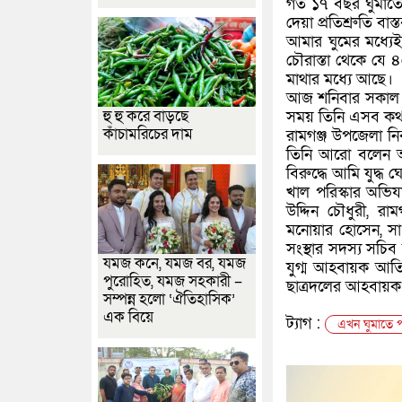
গত ১৭ বছর ঘুমাতে 
দেয়া প্রতিশ্রুতি বাস
আমার ঘুমের মধ্যেই
চৌরাস্তা থেকে যে 
মাথার মধ্যে আছে।
আজ শনিবার সকাল সাড়
হু হু করে বাড়ছে
সময় তিনি এসব কথ
কাঁচামরিচের দাম
রামগঞ্জ উপজেলা ন
তিনি আরো বলেন আম
বিরুদ্ধে আমি যুদ্ধ 
খাল পরিস্কার অভিয
উদ্দিন চৌধুরী, র
মনোয়ার হোসেন, সা
সংস্থার সদস্য সচি
যমজ কনে, যমজ বর, যমজ
যুগ্ম আহবায়ক আতি
পুরোহিত, যমজ সহকারী –
ছাত্রদলের আহবায়ক শ
সম্পন্ন হলো ‘ঐতিহাসিক’
এক বিয়ে
ট্যাগ :
এখন ঘুমাতে প