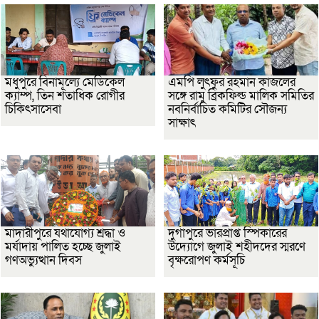
মধুপুরে বিনামূল্যে মেডিকেল
এমপি লুৎফুর রহমান কাজলের
ক্যাম্প, তিন শতাধিক রোগীর
সঙ্গে রামু ব্রিকফিল্ড মালিক সমিতির
চিকিৎসাসেবা
নবনির্বাচিত কমিটির সৌজন্য
সাক্ষাৎ
মাদারীপুরে যথাযোগ্য শ্রদ্ধা ও
দুর্গাপুরে ভারপ্রাপ্ত স্পিকারের
মর্যাদায় পালিত হচ্ছে জুলাই
উদ্যোগে জুলাই শহীদদের স্মরণে
গণঅভ্যুত্থান দিবস
বৃক্ষরোপণ কর্মসূচি