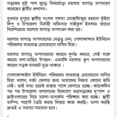
সড়কের দুই পাশ জুড়ে বিষফোঁড়া ময়লার ভাগাড় অপসারণ
করেছেন স্থানীয় প্রশাসন।
বুধবার দুপুরে স্থানীয় সংসদ সদস্য মোস্তাফিজুর রহমান ভূঁইয়া
দিপু ও উপজেলা নির্বাহী অফিসার সাইফুল ইসলাম জয়ের
নির্দেশক্রমে ময়লার ভাগাড় অপসারণ করা হয়।
ময়লার ভাগাড় অপসারণের নেতৃত্ব দেন, গোলাকান্দার ইউনিয়ন
পরিষদের ভারপ্রাপ্ত চেয়ারম্যান নাসির মিয়া।
ময়লার ভাগাড় অপসারণের কারনে দুর্গন্ধ কমবে, সেই সঙ্গে
কমবে মশা-মাছির উপদ্রব। এমনকি ময়লার স্তূপ অপসারণের
কারণে সড়ক যানজট মুক্ত থাকবে ।
গোলাকান্দাইল ইউনিয়ন পরিষদের ভারপ্রাপ্ত চেয়ারম্যান নাসির
মিয়া বলেন, বর্জ্য ফেলার জন্য আমাদের নিজস্ব কোনো জমি
নেই। তাই বাধ্য হয়েই রাস্তার পাশে ফেলতে হচ্ছে। কয়েকদিন
পর পর উপজেলা প্রশাসনের উদ্যোগে মহাসড়কের দু’পাশ ও
ফ্লাইওভারের নিচে ময়লা-আবর্জনা পরিষ্কার করা হচ্ছে। স্থায়ী
ডাম্পিং পয়েন্ট তৈরি করার বিষয়ে কাজ করছি। আশা করছি
দ্রুতই এ সমস্যা সমাধান হবে।