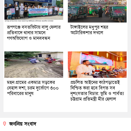
রূপগঞ্জে বসতভিটায় বালু ফেলার
টাঙ্গাইলের মধুপুর শহর
প্রতিবাদে থানার সামনে
অটোরিকশার দখলে
গণঅভিযোগ ও মানববন্ধন
মহন গ্রামের একমাত্র সড়কের
প্রচলিত আইনের কাঠগড়াতেই
বেহাল দশা, চরম দুর্ভোগে ৩০০
নিশ্চিত করা হবে বিগত সব
পরিবারের মানুষ
নৃশংসতার বিচার: ভূমি ও পার্বত্য
চট্টগ্রাম প্রতিমন্ত্রী মীর হেলাল
জনপ্রিয় সংবাদ