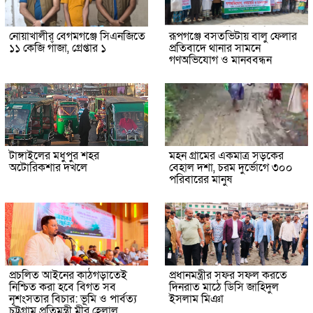
নোয়াখালীর বেগমগঞ্জে সিএনজিতে
রূপগঞ্জে বসতভিটায় বালু ফেলার
১১ কেজি গাঁজা, গ্রেপ্তার ১
প্রতিবাদে থানার সামনে
গণঅভিযোগ ও মানববন্ধন
টাঙ্গাইলের মধুপুর শহর
মহন গ্রামের একমাত্র সড়কের
অটোরিকশার দখলে
বেহাল দশা, চরম দুর্ভোগে ৩০০
পরিবারের মানুষ
প্রচলিত আইনের কাঠগড়াতেই
প্রধানমন্ত্রীর সফর সফল করতে
নিশ্চিত করা হবে বিগত সব
দিনরাত মাঠে ডিসি জাহিদুল
নৃশংসতার বিচার: ভূমি ও পার্বত্য
ইসলাম মিঞা
চট্টগ্রাম প্রতিমন্ত্রী মীর হেলাল