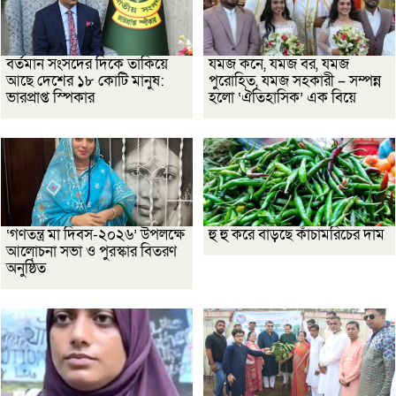
বর্তমান সংসদের দিকে তাকিয়ে
যমজ কনে, যমজ বর, যমজ
আছে দেশের ১৮ কোটি মানুষ:
পুরোহিত, যমজ সহকারী – সম্পন্ন
ভারপ্রাপ্ত স্পিকার
হলো ‘ঐতিহাসিক’ এক বিয়ে
‘গণতন্ত্র মা দিবস-২০২৬’ উপলক্ষে
হু হু করে বাড়ছে কাঁচামরিচের দাম
আলোচনা সভা ও পুরস্কার বিতরণ
অনুষ্ঠিত