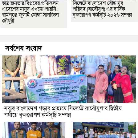
ছাত্র জনতার বিপ্লবের প্রতিফলন
সিলেটে বাংলাদেশ বৌদ্ধ যুব
এদেশের মানুষ এখনো পায়নি:
পরিষদ (বাবৌযুপ) এর বার্ষিক
রামগঞ্জে জুলাই যোদ্ধা সানজিদা
বৃক্ষরোপণ কর্মসূচি ২০২৬ সম্পন্ন
চৌধুরী
সর্বশেষ সংবাদ
সবুজ বাংলাদেশ গড়ার প্রত্যয়ে সিলেটে বাবৌযুপ’র দ্বিতীয়
পর্যায়ে বৃক্ষরোপণ কর্মসূচি সম্পন্ন