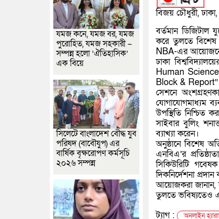
বিজয় চৌধুরী, ঢাকা,
বর্তমান ডিজিটাল য
যমজ কনে, যমজ বর, যমজ
করে তুলতে বিশেষ 
পুরোহিত, যমজ সহকারী –
NBA-এর আয়োজনে এ
সম্পন্ন হলো ‘ঐতিহাসিক’
ঢাকা বিশ্ববিদ্যা
এক বিয়ে
Human Science-
Block & Report” শ
সেশনে অংশগ্রহণকার
যোগাযোগমাধ্যম ব্
উপস্থিতি নিশ্চিত কর
সাইবার বুলিং শনাক
ব্যাখ্যা করেন।
সিলেটে বাংলাদেশ বৌদ্ধ যুব
পরিষদ (বাবৌযুপ) এর
অনুষ্ঠানে বিশেষ অ
বার্ষিক বৃক্ষরোপণ কর্মসূচি
এনবিএ’র প্রতিষ্ঠ
২০২৬ সম্পন্ন
সিকিউরিটি গবেষক হ
দিকনির্দেশনা প্রদান
আয়োজকরা জানান, না
তুলতে ভবিষ্যতেও এ
ট্যাগ :
অনলাইন হ্যারা