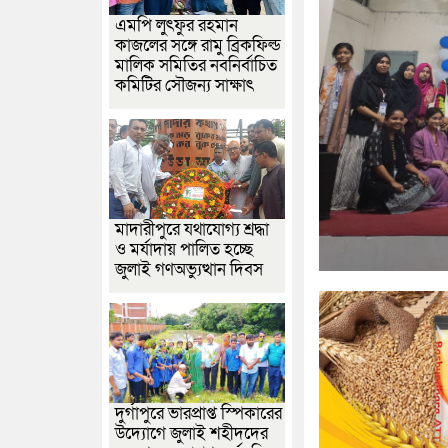
এমপি লুৎফুর রহমান
কাজলের সঙ্গে রামু ব্রিকফিল্ড
মালিক সমিতির নবনির্বাচিত
কমিটির সৌজন্য সাক্ষাৎ
মাদারীপুরে যথাযোগ্য শ্রদ্ধা
ও মর্যাদায় পালিত হচ্ছে
জুলাই গণঅভ্যুত্থান দিবস
দুর্গাপুরে ভারপ্রাপ্ত স্পিকারের
উদ্যোগে জুলাই শহীদদের