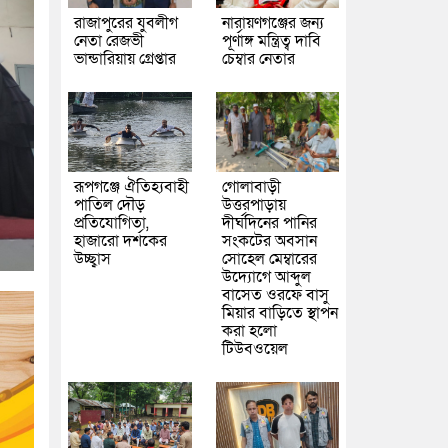
রাজাপুরের যুবলীগ
নারায়ণগঞ্জের জন্য
নেতা রেজভী
পূর্ণাঙ্গ মন্ত্রিত্ব দাবি
ভান্ডারিয়ায় গ্রেপ্তার
চেম্বার নেতার
রূপগঞ্জে ঐতিহ্যবাহী
গোলাবাড়ী
পাতিল দৌড়
উত্তরপাড়ায়
প্রতিযোগিতা,
দীর্ঘদিনের পানির
হাজারো দর্শকের
সংকটের অবসান
উচ্ছ্বাস
সোহেল মেম্বারের
উদ্যোগে আব্দুল
বাসেত ওরফে বাসু
মিয়ার বাড়িতে স্থাপন
করা হলো
টিউবওয়েল