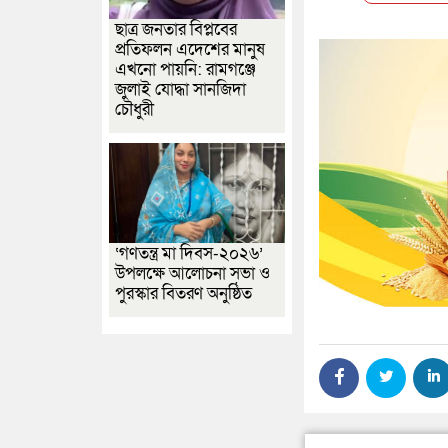
ছাত্র জনতার বিপ্লবের
প্রতিফলন এদেশের মানুষ
এখনো পায়নি: রামগঞ্জে
জুলাই যোদ্ধা সানজিদা
চৌধুরী
‘গণতন্ত্র মা দিবস-২০২৬’
উপলক্ষে আলোচনা সভা ও
পুরস্কার বিতরণ অনুষ্ঠিত