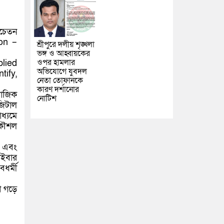
সচেতন
ion –
শ্রীপুরে দলীয় শৃঙ্খলা
ভঙ্গ ও আহ্বায়কের
ওপর হামলার
plied
অভিযোগে যুবদল
ify,
নেতা তোফানকে
কারণ দর্শানোর
মাজিক
নোটিশ
জিটাল
াধ্যমে
 কৌশল
া এবং
াইবার
ধর্মী
শ গড়ে