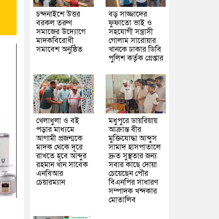
চন্দনাইশে উত্তর
বড় সাজ্জাদের
বরকল তরুণ
ফুফাতো ভাই ও
সমাজের উদ্যোগে
সহযোগী সন্ত্রাসী
মাদকবিরোধী
গোলাম সারোয়ার
সমাবেশ অনুষ্ঠিত
খানকে ঢাকার ডিবি
পুলিশ কর্তৃক গ্রেপ্তার
খেলাধুলা ও বই
মধুপুরে ডায়রিয়ায়
পড়ার মাধ্যমে
আক্রান্ত বীর
আগামী প্রজন্মকে
মুক্তিযোদ্ধা আব্দুস
মাদক থেকে দূরে
সামাদ হাসপাতালে
রাখতে হবে আব্দুর
দ্রুত সুস্থতার জন্য
রহমান খাঁন সাবেক
সবার কাছে দোয়া
এনবিআর
চেয়েছেন পৌর
চেয়ারম্যান
বিএনপির সাধারণ
সম্পাদক খন্দকার
মোতালিব