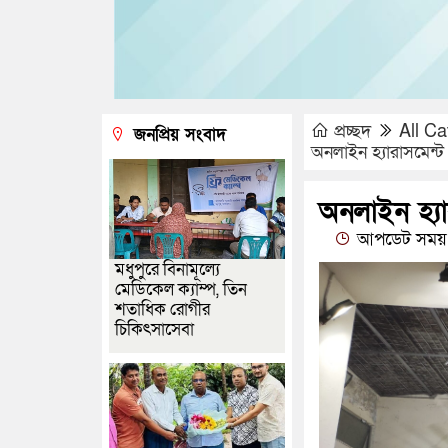
প্রচ্ছদ
All Ca
জনপ্রিয় সংবাদ
অনলাইন হ্যারাসমেন্ট
অনলাইন হ্যা
আপডেট সময় 
মধুপুরে বিনামূল্যে
মেডিকেল ক্যাম্প, তিন
শতাধিক রোগীর
চিকিৎসাসেবা