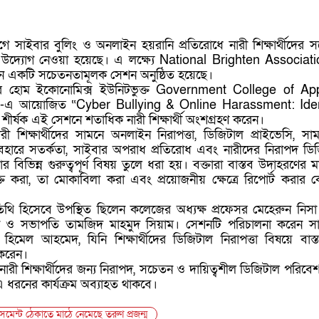
ুগে সাইবার বুলিং ও অনলাইন হয়রানি প্রতিরোধে নারী শিক্ষার্থীদের 
উদ্যোগ নেওয়া হয়েছে। এ লক্ষ্যে National Brighten Associat
কটি সচেতনতামূলক সেশন অনুষ্ঠিত হয়েছে।
লয়ের হোম ইকোনোমিক্স ইউনিটভুক্ত Government College of Ap
এ আয়োজিত “Cyber Bullying & Online Harassment: Ident
ীর্ষক এই সেশনে শতাধিক নারী শিক্ষার্থী অংশগ্রহণ করেন।
ী শিক্ষার্থীদের সামনে অনলাইন নিরাপত্তা, ডিজিটাল প্রাইভেসি, সা
যবহারে সতর্কতা, সাইবার অপরাধ প্রতিরোধ এবং নারীদের নিরাপদ ডি
ার বিভিন্ন গুরুত্বপূর্ণ বিষয় তুলে ধরা হয়। বক্তারা বাস্তব উদাহরণের ম
্ত করা, তা মোকাবিলা করা এবং প্রয়োজনীয় ক্ষেত্রে রিপোর্ট করার
তিথি হিসেবে উপস্থিত ছিলেন কলেজের অধ্যক্ষ প্রফেসর মেহেরুন নিস
াতা ও সভাপতি তামজিদ মাহমুদ সিয়াম। সেশনটি পরিচালনা করেন স
িমেল আহমেদ, যিনি শিক্ষার্থীদের ডিজিটাল নিরাপত্তা বিষয়ে বাস্তব
 করেন।
রী শিক্ষার্থীদের জন্য নিরাপদ, সচেতন ও দায়িত্বশীল ডিজিটাল পরিবে
 ধরনের কার্যক্রম অব্যাহত থাকবে।
সমেন্ট ঠেকাতে মাঠে নেমেছে তরুণ প্রজন্ম