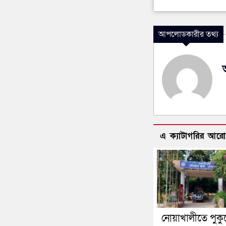
আপলোডকারীর তথ্য
এ ক্যাটাগরির আর
নোয়াখালীতে পুকু